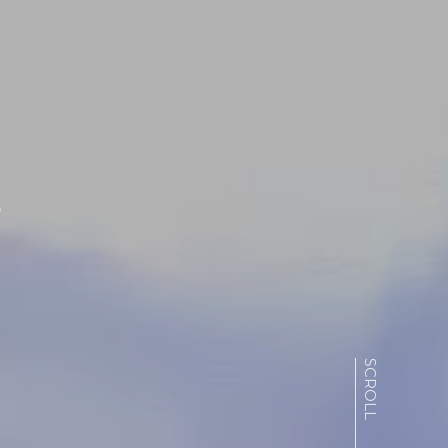
る
SCROLL